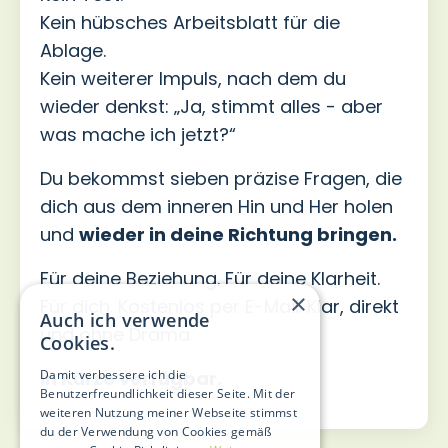
Kein hübsches Arbeitsblatt für die
Ablage.
Kein weiterer Impuls, nach dem du
wieder denkst: „Ja, stimmt alles - aber
was mache ich jetzt?“
Du bekommst sieben präzise Fragen, die
dich aus dem inneren Hin und Her holen
und
wieder in deine Richtung bringen.
Für deine Beziehung. Für deine Klarheit.
×
Für dich. Kostenlos per E-Mail. Klar, direkt
Auch ich verwende
und ohne Drama.
Cookies.
Damit verbessere ich die
In Kürze verfügbar.
Benutzerfreundlichkeit dieser Seite. Mit der
weiteren Nutzung meiner Webseite stimmst
du der Verwendung von Cookies gemäß