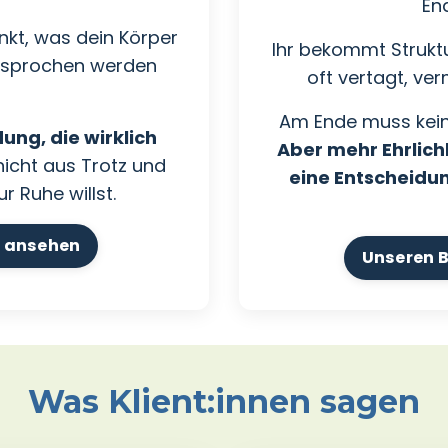
En
nkt, was dein Körper
Ihr bekommt Struktu
esprochen werden
oft vertagt, ve
Am Ende muss kein
ung, die wirklich
Aber mehr Ehrlich
nicht aus Trotz und
eine Entscheidun
ur Ruhe willst.
p ansehen
Unseren 
Was Klient:innen sagen