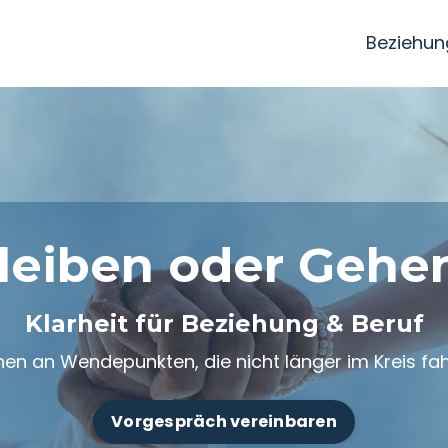
Beziehu
leiben oder Gehe
Klarheit für
Beziehung & Beruf
en an Wendepunkten, die nicht länger im Kreis fah
Vorgespräch vereinbaren