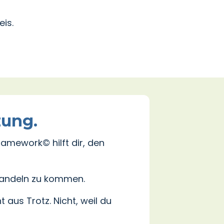
eis.
zung.
ramework© hilft dir, den
 Handeln zu kommen.
t aus Trotz. Nicht, weil du