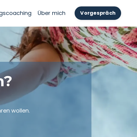
ngscoaching
Über mich
Vorgespräch
n?
ren wollen.