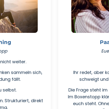
hing
Pa
topp
Eue
nicht weiter.
anken sammeln sich,
Ihr redet, aber 
ung fällt.
schweigt und
 selbst.
Die Frage steht i
Im Boxenstopp klär
 Strukturiert, direkt
euch steht. Ohn
ama.