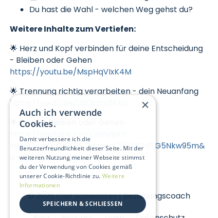
Du hast die Wahl - welchen Weg gehst du?
Weitere Inhalte zum Vertiefen:
🌟 Herz und Kopf verbinden für deine Entscheidung
- Bleiben oder Gehen
https://youtu.be/MspHqVIxK4M
🌟 Trennung richtig verarbeiten - dein Neuanfang
×
https://youtu.be/1z82cmL6FKQ
Auch ich verwende
🌟 Playlist Bleiben oder Gehen
Cookies.
https://youtube.com/playlist?
Damit verbessere ich die
list=PLvmGgFt2QX_btzaoa7f9MRGdTG5Nkw95m&
Benutzerfreundlichkeit dieser Seite. Mit der
si=jl_PnM9zztTZRm3t
weiteren Nutzung meiner Webseite stimmst
du der Verwendung von Cookies gemäß
unserer Cookie-Richtlinie zu.
Weitere
Informationen
© 2026 Olaf Schwantes | Beziehungscoach
SPEICHERN & SCHLIESSEN
Blog
Podcast
Login
Datenschutz